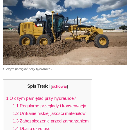
O czym pamiętać przy hydraulice?
Spis Treści
[
schowaj
]
1
O czym pamiętać przy hydraulice?
1.1
Regularne przeglądy i konserwacja
1.2
Unikanie niskiej jakości materiałów
1.3
Zabezpieczenie przed zamarzaniem
1.4
Dbaj o czystość