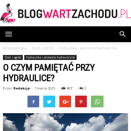
BlogWartZachodu.pl
Strona główna
Dom i ogród
Hydraulika i akcesoria hydrauliczne
Dom i ogród
Hydraulika i akcesoria hydrauliczne
O CZYM PAMIĘTAĆ PRZY
HYDRAULICE?
Przez
Redakcja
-
7 marca 2025
417
0