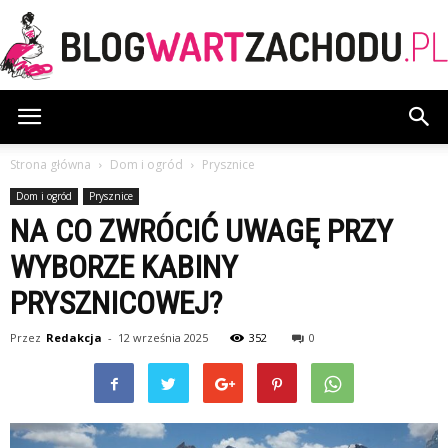
BlogWartZachodu.pl
Strona główna
Dom i ogród
Prysznice
Dom i ogród
Prysznice
NA CO ZWRÓCIĆ UWAGĘ PRZY
WYBORZE KABINY
PRYSZNICOWEJ?
Przez
Redakcja
-
12 września 2025
352
0