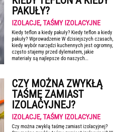
KIEDY TEFLON A KIEDY
PAKUŁY?
IZOLACJE, TAŚMY IZOLACYJNE
Kiedy teflon a kiedy pakuły? Kiedy teflon a kiedy
pakuły? Wprowadzenie W dzisiejszych czasach,
kiedy wybór narzędzi kuchennych jest ogromny,
często stajemy przed dylematem, jakie
materiały są najlepsze do naszych...
CZY MOŻNA ZWYKŁĄ
TAŚMĘ ZAMIAST
IZOLACYJNEJ?
IZOLACJE, TAŚMY IZOLACYJNE
Czy można zwykłą taśmę zamiast izolacyjnej?