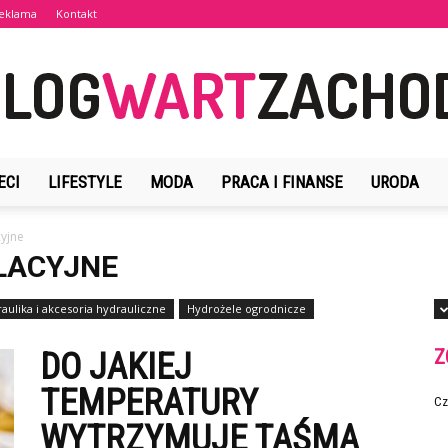
eklama
Kontakt
ECI
LIFESTYLE
MODA
PRACA I FINANSE
URODA
BlogWartZachodu.pl
cyjne
OLACYJNE
aulika i akcesoria hydrauliczne
Hydrożele ogrodnicze
Z
DO JAKIEJ
TEMPERATURY
Cz
WYTRZYMUJE TAŚMA