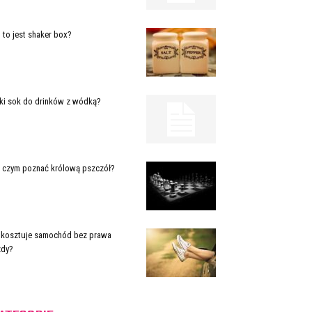
 to jest shaker box?
ki sok do drinków z wódką?
 czym poznać królową pszczół?
e kosztuje samochód bez prawa
zdy?