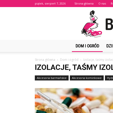
piątek, sierpień 7, 2026
Strona główna
O nas
R
DOM I OGRÓD
DZI
Strona główna
Dom i ogród
Izolacje, taśmy izola
IZOLACJE, TAŚMY IZ
Akcesoria barmańskie
Akcesoria kominkowe
Hydr
Iluminacje świąteczne