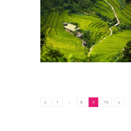
...
1
8
9
10