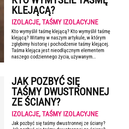
KTO WYMYŚLIŁ TAŚMĘ
KLEJĄCĄ?
IZOLACJE, TAŚMY IZOLACYJNE
Kto wymyślił taśmę klejącą? Kto wymyślił taśmę
klejącą? Witamy w naszym artykule, w którym
zgłębimy historię i pochodzenie taśmy klejącej.
Taśma klejąca jest nieodłącznym elementem
naszego codziennego życia, używanym...
JAK POZBYĆ SIĘ
TAŚMY DWUSTRONNEJ
ZE ŚCIANY?
IZOLACJE, TAŚMY IZOLACYJNE
Jak pozbyć się taśmy dwustronnej ze ściany?