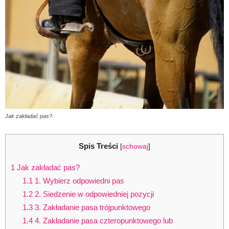
Jak zakładać pas?
Spis Treści
[
schowaj
]
1
Jak zakładać pas?
1.1
1. Wybierz odpowiedni pas
1.2
2. Siedzenie w odpowiedniej pozycji
1.3
3. Zakładanie pasa trójpunktowego
1.4
4. Zakładanie pasa czteropunktowego lub