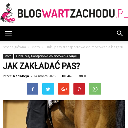
BlogWartZachodu.pl
Strona główna
Moto
Linki, pasy transportowe do mocowania bagażu
Moto
Linki, pasy transportowe do mocowania bagażu
JAK ZAKŁADAĆ PAS?
Przez
Redakcja
-
14 marca 2025
442
0