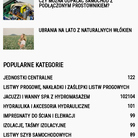
CZY MOŻNA ODPALAĆ SAMOCHÓD Z
PODŁĄCZONYM PROSTOWNIKIEM?
UBRANIA NA LATO Z NATURALNYCH WŁÓKIEN
POPULARNE KATEGORIE
122
JEDNOSTKI CENTRALNE
LISTWY PROGOWE, NAKŁADKI I ZAŚLEPKI LISTW PROGOWYCH
102
104
JACUZZI I WANNY SPA Z HYDROMASAŻEM
101
HYDRAULIKA I AKCESORIA HYDRAULICZNE
99
IMPREGNATY DO ŚCIAN I ELEWACJI
99
IZOLACJE, TAŚMY IZOLACYJNE
89
LISTWY SZYB SAMOCHODOWYCH