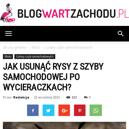
BlogWartZachodu.pl
Strona główna
Moto
Listwy szyb samochodowych
Moto
Listwy szyb samochodowych
JAK USUNĄĆ RYSY Z SZYBY
SAMOCHODOWEJ PO
WYCIERACZKACH?
Przez
Redakcja
-
22 września 2025
322
0