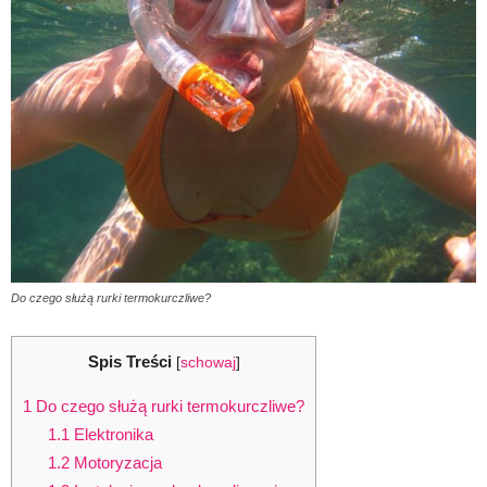
Do czego służą rurki termokurczliwe?
Spis Treści
[
schowaj
]
1
Do czego służą rurki termokurczliwe?
1.1
Elektronika
1.2
Motoryzacja