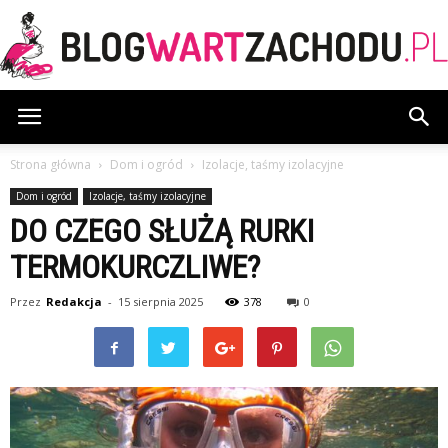
BlogWartZachodu.pl
Strona główna
Dom i ogród
Izolacje, taśmy izolacyjne
Dom i ogród
Izolacje, taśmy izolacyjne
DO CZEGO SŁUŻĄ RURKI
TERMOKURCZLIWE?
Przez
Redakcja
-
15 sierpnia 2025
378
0