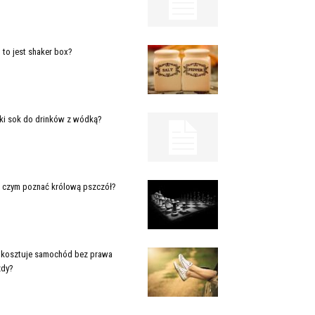
 to jest shaker box?
ki sok do drinków z wódką?
 czym poznać królową pszczół?
e kosztuje samochód bez prawa
zdy?