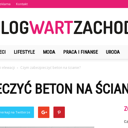
eklama
Kontakt
ECI
LIFESTYLE
MODA
PRACA I FINANSE
URODA
BlogWartZachodu.pl
i elewacji
Czym zabezpieczyć beton na ścianie?
CZYĆ BETON NA ŚCIAN
Z
ierkaj) na Twitterze
Cz