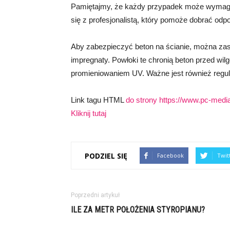
Pamiętajmy, że każdy przypadek może wymagać
się z profesjonalistą, który pomoże dobrać od
Aby zabezpieczyć beton na ścianie, można zast
impregnaty. Powłoki te chronią beton przed wi
promieniowaniem UV. Ważne jest również regul
Link tagu HTML
do strony https://www.pc-media.
Kliknij tutaj
PODZIEL SIĘ
Facebook
Twit
Poprzedni artykuł
ILE ZA METR POŁOŻENIA STYROPIANU?