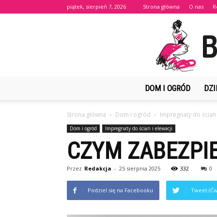
piątek, sierpień 7, 2026
Strona główna
O nas
R
DOM I OGRÓD
DZI
Strona główna
Dom i ogród
Impregnaty do ścian 
Dom i ogród
Impregnaty do ścian i elewacji
CZYM ZABEZPIE
Przez
Redakcja
-
25 sierpnia 2025
332
0
Podziel się na Facebooku
Tweet (Ćw