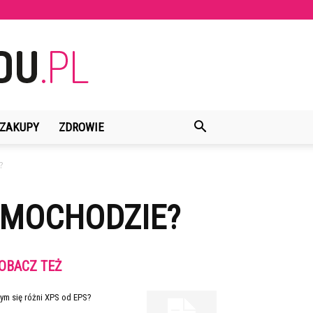
ZAKUPY
ZDROWIE
?
AMOCHODZIE?
OBACZ TEŻ
ym się różni XPS od EPS?