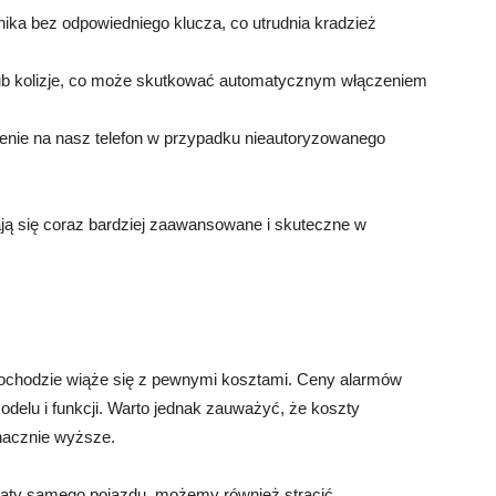
nika bez odpowiedniego klucza, co utrudnia kradzież
lub kolizje, co może skutkować automatycznym włączeniem
nie na nasz telefon w przypadku nieautoryzowanego
ą się coraz bardziej zaawansowane i skuteczne w
mochodzie wiąże się z pewnymi kosztami. Ceny alarmów
odelu i funkcji. Warto jednak zauważyć, że koszty
nacznie wyższe.
aty samego pojazdu, możemy również stracić