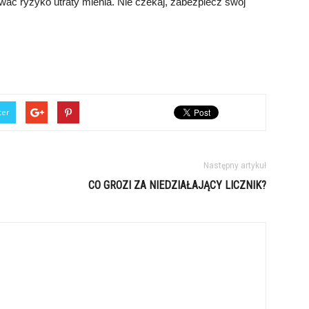
ać ryzyko utraty mienia. Nie czekaj, zabezpiecz swój
ter
Następny artykuł
CO GROZI ZA NIEDZIAŁAJĄCY LICZNIK?