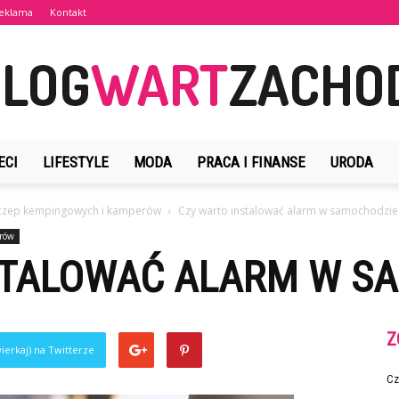
eklama
Kontakt
ECI
LIFESTYLE
MODA
PRACA I FINANSE
URODA
BlogWartZachodu.pl
yczep kempingowych i kamperów
Czy warto instalować alarm w samochodzie
erów
STALOWAĆ ALARM W S
Z
ierkaj) na Twitterze
Cz