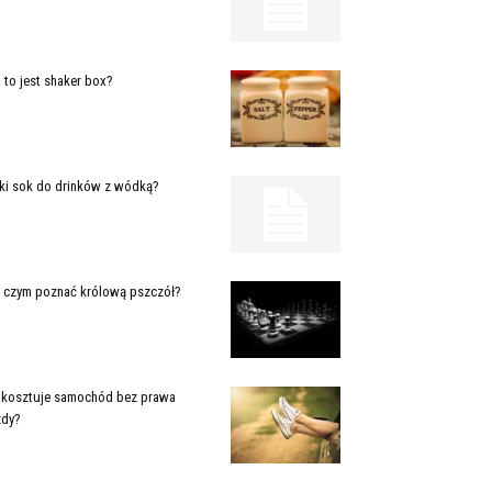
 to jest shaker box?
ki sok do drinków z wódką?
 czym poznać królową pszczół?
e kosztuje samochód bez prawa
zdy?