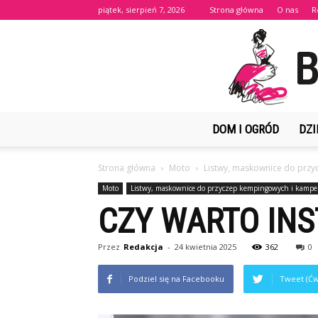
piątek, sierpień 7, 2026
Strona główna
O nas
R
DOM I OGRÓD
DZI
Strona główna
Moto
Listwy, maskownice do prz
Moto
Listwy, maskownice do przyczep kempingowych i kamp
CZY WARTO IN
Przez
Redakcja
-
24 kwietnia 2025
362
0
Podziel się na Facebooku
Tweet (Ćw