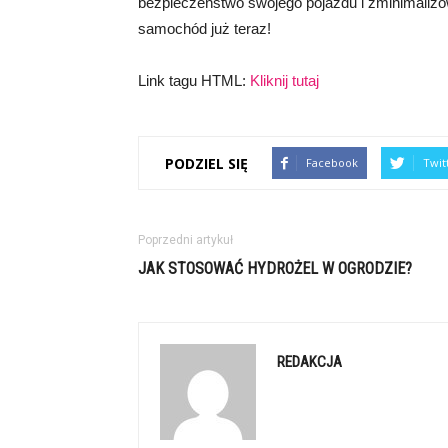
bezpieczeństwo swojego pojazdu i zminimalizow
samochód już teraz!
Link tagu HTML:
Kliknij tutaj
PODZIEL SIĘ
Facebook
Twit
Poprzedni artykuł
JAK STOSOWAĆ HYDROŻEL W OGRODZIE?
REDAKCJA