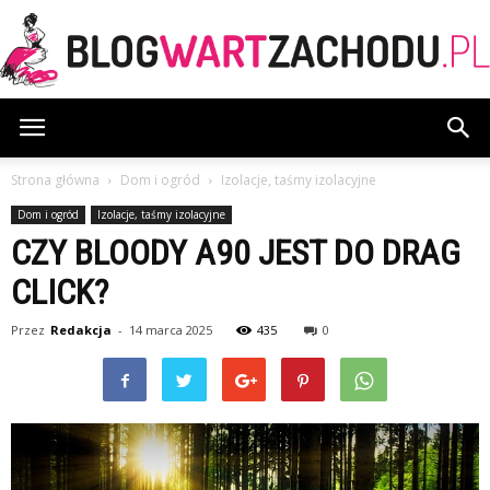
BlogWartZachodu.pl
Strona główna
Dom i ogród
Izolacje, taśmy izolacyjne
Dom i ogród
Izolacje, taśmy izolacyjne
CZY BLOODY A90 JEST DO DRAG
CLICK?
Przez
Redakcja
-
14 marca 2025
435
0