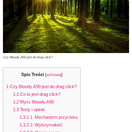
Czy Bloody A90 jest do drag click?
Spis Treści
[
schowaj
]
1
Czy Bloody A90 jest do drag click?
1.1
Co to jest drag click?
1.2
Mysz Bloody A90
1.3
Testy i opinie
1.3.1
1. Mechanizm przycisku
1.3.2
2. Wytrzymałość